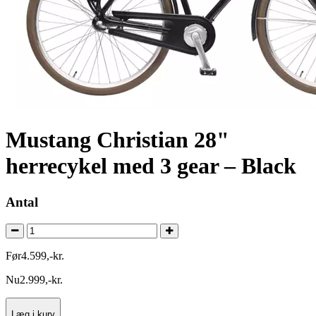
Mustang Christian 28"
herrecykel med 3 gear – Black
Antal
Før
4.599
,
-
kr.
Nu
2.999
,
-
kr.
Læg i kurv