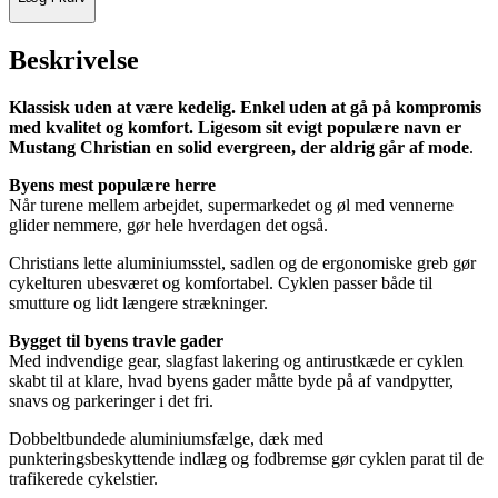
Beskrivelse
Klassisk uden at være kedelig. Enkel uden at gå på kompromis
med kvalitet og komfort. Ligesom sit evigt populære navn er
Mustang Christian en solid evergreen, der aldrig går af mode
.
Byens mest populære herre
Når turene mellem arbejdet, supermarkedet og øl med vennerne
glider nemmere, gør hele hverdagen det også.
Christians lette aluminiumsstel, sadlen og de ergonomiske greb gør
cykelturen ubesværet og komfortabel. Cyklen passer både til
smutture og lidt længere strækninger.
Bygget til byens travle gader
Med indvendige gear, slagfast lakering og antirustkæde er cyklen
skabt til at klare, hvad byens gader måtte byde på af vandpytter,
snavs og parkeringer i det fri.
Dobbeltbundede aluminiumsfælge, dæk med
punkteringsbeskyttende indlæg og fodbremse gør cyklen parat til de
trafikerede cykelstier.