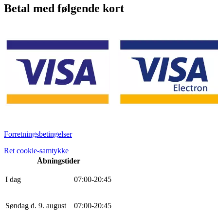
Betal med følgende kort
Forretningsbetingelser
Ret cookie-samtykke
Åbningstider
I dag
0
7
:
0
0
-
20
:
45
Søndag d. 9. august
0
7
:
0
0
-
20
:
45