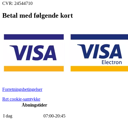
CVR: 24544710
Betal med følgende kort
Forretningsbetingelser
Ret cookie-samtykke
Åbningstider
I dag
0
7
:
0
0
-
20
:
45