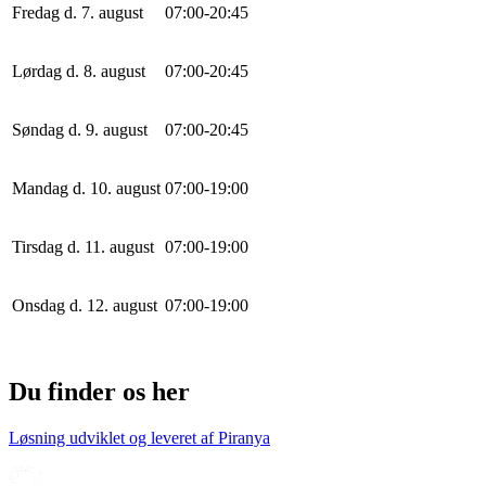
Fredag d. 7. august
0
7
:
0
0
-
20
:
45
Lørdag d. 8. august
0
7
:
0
0
-
20
:
45
Søndag d. 9. august
0
7
:
0
0
-
20
:
45
Mandag d. 10. august
0
7
:
0
0
-
19
:
0
0
Tirsdag d. 11. august
0
7
:
0
0
-
19
:
0
0
Onsdag d. 12. august
0
7
:
0
0
-
19
:
0
0
Du finder os her
Løsning udviklet og leveret af
Piranya