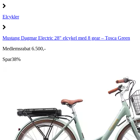
Elcykler
Mustang Dagmar Electric 28" elcykel med 8 gear – Tosca Green
Medlemsrabat 6.500,-
Spar
38%