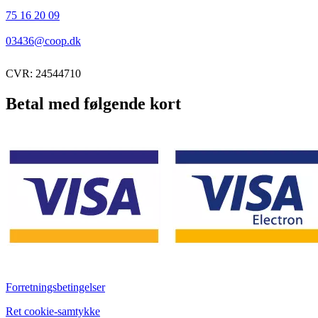
75 16 20 09
03436@coop.dk
CVR: 24544710
Betal med følgende kort
Forretningsbetingelser
Ret cookie-samtykke