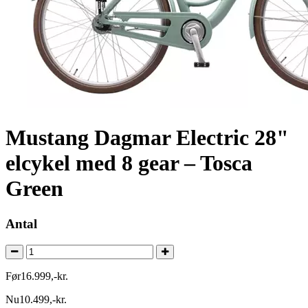
Mustang Dagmar Electric 28"
elcykel med 8 gear – Tosca
Green
Antal
Før
16.999
,
-
kr.
Nu
10.499
,
-
kr.