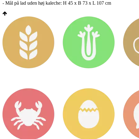
- Mål på lad uden høj kaleche: H 45 x B 73 x L 107 cm