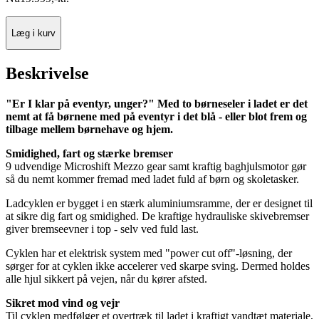
Læg i kurv
Beskrivelse
"Er I klar på eventyr, unger?" Med to børneseler i ladet er det
nemt at få børnene med på eventyr i det blå - eller blot frem og
tilbage mellem børnehave og hjem.
Smidighed, fart og stærke bremser
9 udvendige Microshift Mezzo gear samt kraftig baghjulsmotor gør
så du nemt kommer fremad med ladet fuld af børn og skoletasker.
Ladcyklen er bygget i en stærk aluminiumsramme, der er designet til
at sikre dig fart og smidighed. De kraftige hydrauliske skivebremser
giver bremseevner i top - selv ved fuld last.
Cyklen har et elektrisk system med "power cut off"-løsning, der
sørger for at cyklen ikke accelerer ved skarpe sving. Dermed holdes
alle hjul sikkert på vejen, når du kører afsted.
Sikret mod vind og vejr
Til cyklen medfølger et overtræk til ladet i kraftigt vandtæt materiale,