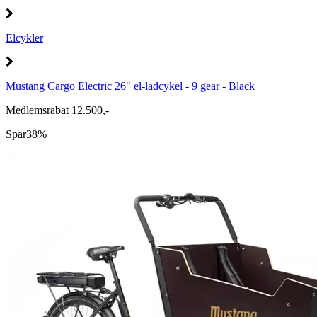
Elcykler
Mustang Cargo Electric 26" el-ladcykel - 9 gear - Black
Medlemsrabat 12.500,-
Spar
38%