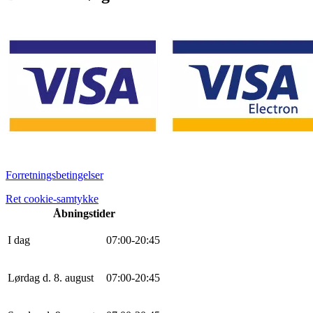
Forretningsbetingelser
Ret cookie-samtykke
Åbningstider
I dag
0
7
:
0
0
-
20
:
45
Lørdag d. 8. august
0
7
:
0
0
-
20
:
45