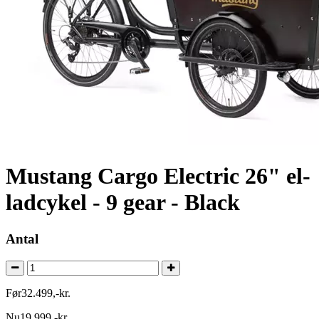
Mustang Cargo Electric 26" el-
ladcykel - 9 gear - Black
Antal
Før
32.499
,
-
kr.
Nu
19.999
,
-
kr.