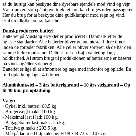
så du hurtigt kan beskytte dine dyrebare ejendele mod vind og vejr.
Vær opmærksom på at overtrækket kun kan bruges uden passagerer.
Har du brug for at beskytte dine guldklumper mod regn og vind,
skal du tilkøbe en høj kaleche.
Danskproduceret batteri
Batteriet på Mustang elcykler er produceret i Danmark efter de
højeste standarder. Alle batterier bliver gennemtestet i flere timer,
inden de forlader fabrikken. Alle celler bliver sorteret, så de har den
samme indre modstand. Dette sikrer en høj kvalitet og lang
holdbarhed. Al strøm brugt til produktionen af batterierne er baseret
på vind- og/eller solenergi.
Batteriet er lige til at afmontere og tage med indenfor og oplade. En
fuld opladning tager 4-6 timer.
Aluminiumsstel – 3 års batterigaranti – 10 års stelgaranti – Op
til 40 km. pr. opladning
Vægt:
- Cykel inkl. batteri: 68,5 kg.
- Brugervægt maks. 100 kg.
- Maksimal last i lad: 100 kg.
- Bagagebærer last maks.: 25 kg.
- Totalvægt maks.: 293,5 kg.
- Mål på lad med høj kaleche: H 98 x B 73 x L107 cm