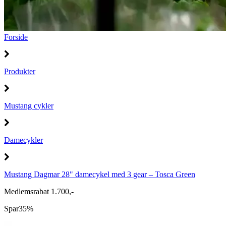
Forside
Produkter
Mustang cykler
Damecykler
Mustang Dagmar 28" damecykel med 3 gear – Tosca Green
Medlemsrabat 1.700,-
Spar
35%