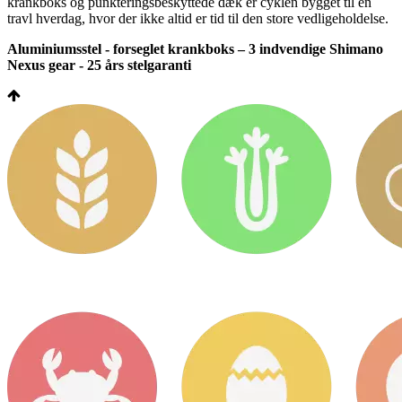
krankboks og punkteringsbeskyttede dæk er cyklen bygget til en
travl hverdag, hvor der ikke altid er tid til den store vedligeholdelse.
Aluminiumsstel - forseglet krankboks – 3 indvendige Shimano
Nexus gear - 25 års stelgaranti