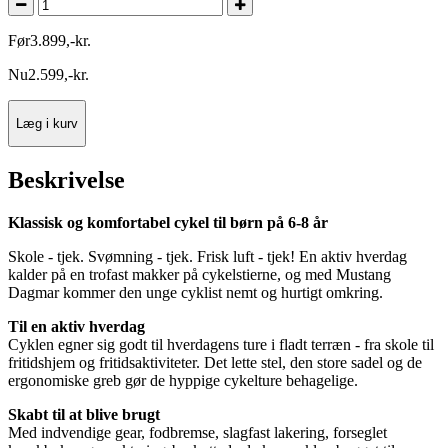
Før
3.899
,
-
kr.
Nu
2.599
,
-
kr.
Læg i kurv
Beskrivelse
Klassisk og komfortabel cykel til børn på 6-8 år
Skole - tjek. Svømning - tjek. Frisk luft - tjek! En aktiv hverdag
kalder på en trofast makker på cykelstierne, og med Mustang
Dagmar kommer den unge cyklist nemt og hurtigt omkring.
Til en aktiv hverdag
Cyklen egner sig godt til hverdagens ture i fladt terræn - fra skole til
fritidshjem og fritidsaktiviteter. Det lette stel, den store sadel og de
ergonomiske greb gør de hyppige cykelture behagelige.
Skabt til at blive brugt
Med indvendige gear, fodbremse, slagfast lakering, forseglet