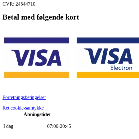
CVR: 24544710
Betal med følgende kort
Forretningsbetingelser
Ret cookie-samtykke
Åbningstider
I dag
0
7
:
0
0
-
20
:
45